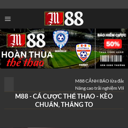
Bỏ
qua
nội
dung
M88 CẢNH BÁO lừa đảo: Qúy K
Nâng cao trải nghiệm VIP củ
M88 - CÁ CƯỢC THỂ THAO - KÈO
CHUẨN, THẮNG TO