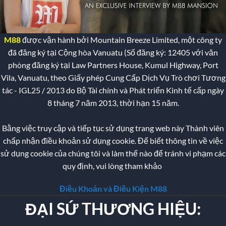
chinh phục cả những người chơi khó tính nhất. Cùng điểm
qua loạt thế mạnh nổi bật làm nên thương hiệu đình đám này.
Các đối tác uy tín:
rikvip
,
hbet
,
https://789clubs.bet/
sunwin
,
M88
được vận hành bởi Mountain Breeze Limited, một công ty
go88
,
xoso66
,
nohu90
,
789club
,
usbet
,
man88
,
xibet
,
hbet
đã đăng ký tại Cộng hòa Vanuatu (Số đăng ký: 12405 với văn
phòng đăng ký tại Law Partners House, Kumul Highway, Port
Giao diện khác biệt, thiết kế trực quan, dễ sử dụng
Vila, Vanuatu, theo Giấy phép Cung Cấp Dịch Vụ Trò chơi Tương
Ngay từ lần đầu truy cập vào nền tảng, bet thủ đã có thể
tác - IGL25 / 2013 do Bộ Tài chính và Phát triển Kinh tế cấp ngày
nhận ra sự khác biệt rõ rệt. Toàn bộ hệ thống website được
8 tháng 7 năm 2013, thời hạn 15 năm.
xây dựng với giao diện hiện đại, giúp tối ưu trải nghiệm thị
giác và điều hướng dễ dàng. Các danh mục game được sắp
Bằng việc truy cập và tiếp tục sử dụng trang web này Thành viên
xếp khoa học, rõ ràng nhằm hỗ trợ người mới bắt đầu lẫn
chấp nhận điều khoản sử dụng cookie. Để biết thông tin về việc
những người chơi có kinh nghiệm điều hướng nhanh chóng.
sử dụng cookie của chúng tôi và làm thế nào để tránh vi phạm các
quy định, vui lòng tham khảo
Điều Khoản và Điều Kiện M88
ĐẠI SỨ THƯƠNG HIỆU: