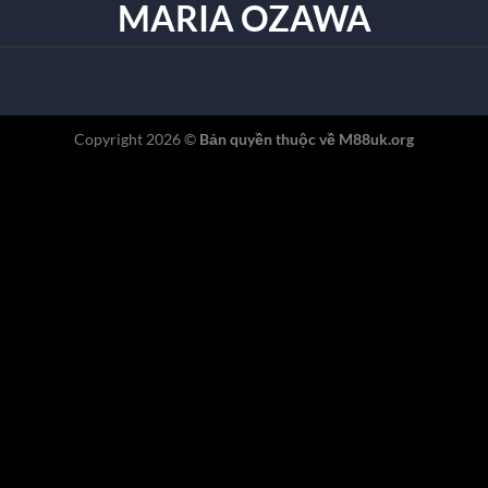
MARIA OZAWA
Ảnh minh hoạ: Giao diện M88 được đầu tư chuyên nghiệp, bố cục
Copyright 2026 ©
Bản quyền thuộc về M88uk.org
rõ ràng
Không dừng lại ở nền tảng web, M88 còn phát triển ứng
dụng riêng trên thiết bị di động, tương thích cả hai hệ điều
hành phổ biến là Android và iOS. Việc tải app và cài đặt vô
cùng đơn giản, chỉ vài bước là thành viên đã có thể trải
nghiệm hàng loạt trò chơi đỉnh cao mọi lúc, mọi nơi. Tốc độ tải
nhanh, kết nối ổn định, không xảy ra hiện tượng giật lag hay
văng ứng dụng trong suốt quá trình chơi.
Bảo mật đa lớp, tuyệt đối an toàn
Một trong những yếu tố khiến người tham gia chơi yên tâm